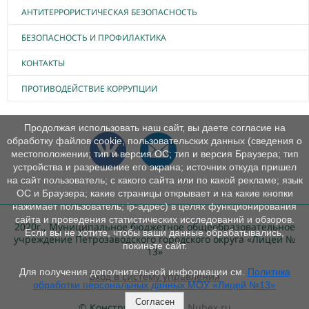
АНТИТЕРРОРИСТИЧЕСКАЯ БЕЗОПАСНОСТЬ
БЕЗОПАСНОСТЬ И ПРОФИЛАКТИКА
КОНТАКТЫ
ПРОТИВОДЕЙСТВИЕ КОРРУПЦИИ
Продолжая использовать наш сайт, вы даете согласие на
обработку файлов cookie, пользовательских данных (сведения о
местоположении; тип и версия ОС; тип и версия Браузера; тип
устройства и разрешение его экрана; источник откуда пришел
на сайт пользователь; с какого сайта или по какой рекламе; язык
ОС и Браузера; какие страницы открывает и на какие кнопки
нажимает пользователь; ip-адрес) в целях функционирования
сайта и проведения статистических исследований и обзоров.
2020г., Муниципальное бюджетное общеобразовательное
Если вы не хотите, чтобы ваши данные обрабатывались,
учреждение Петрозаводского городского округа «Лицей №
покиньте сайт.
13»
Для получения дополнительной информации см.
Политика
Вход в систему управления
обработки персональных данных МОУ «Лицей №13»
Согласен
© Конструктор сайтов
Nubex.ru